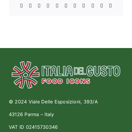
Facebook
X
Reddit
LinkedIn
WhatsApp
Telegram
Tumblr
Pinterest
Vk
Xing
Email
© 2024 Viale Delle Esposizioni, 393/A
43126 Parma – Italy
VAT ID 02415730346