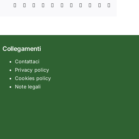
Facebook
X
Reddit
LinkedIn
WhatsApp
Telegram
Tumblr
Pinterest
Vk
Xing
Email
Collegamenti
Contattaci
Privacy policy
Cookies policy
Note legali