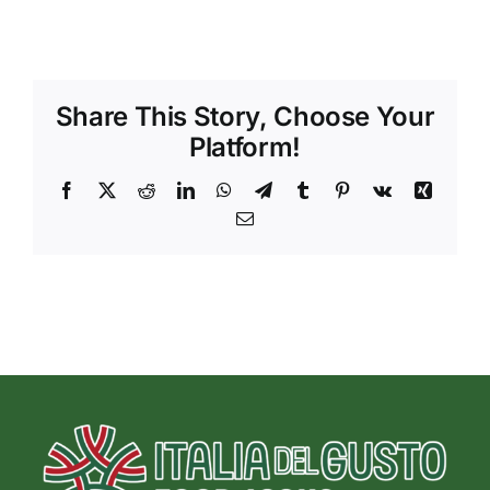
Share This Story, Choose Your
Platform!
Facebook
X
Reddit
LinkedIn
WhatsApp
Telegram
Tumblr
Pinterest
Vk
Xing
Email